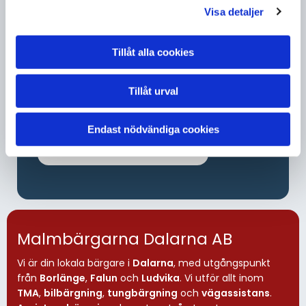
Visa detaljer
Ludvika
Tillåt alla cookies
Tillsammans med våra medarbetare
arbetar vi för att du som kund skall få en
Tillåt urval
så bra upplevelsen som möjligt när du
hamnat i nöd.
Endast nödvändiga cookies
TILL LUDVIKA STATIONEN
Malmbärgarna Dalarna AB
Vi är din lokala bärgare i
Dalarna
, med utgångspunkt
från
Borlänge
,
Falun
och
Ludvika
. Vi utför allt inom
TMA
,
bilbärgning
,
tungbärgning
och
vägassistans
.