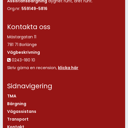
Assistansbärgning
dygnet runt, året runt.
Org.nr:
559149-5816
Kontakta oss
Mästargatan 11
781 71 Borlänge
Vägbeskrivning
0243-180 10

Skriv gärna en recension,
klicka här
Sidnavigering
TMA
Bärgning
Vägassistans
Transport
Kontakt