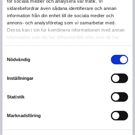
för sociala medier och analysera vår trafik. Vi
vidarebefordrar även sådana identifierare och annan
TILL BORLÄNGE STATIONEN
information från din enhet till de sociala medier och
annons- och analysföretag som vi samarbetar med.
Dessa kan i sin tur kombinera informationen med annan
information som du har tillhandahållit eller som de har
samlat in när du har använt deras tjänster.
Samtyckesval
Falun
Nödvändig
Tillsammans med våra medarbetare
arbetar vi för att du som kund skall få en
Inställningar
så bra upplevelsen som möjligt när du
hamnat i nöd.
Statistik
TILL FALUN STATIONEN
Marknadsföring