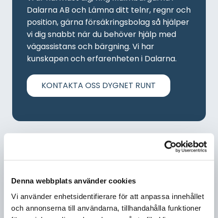
Dalarna AB och Lämna ditt telnr, regnr och
position, gärna försäkringsbolag så hjälper
vi dig snabbt när du behöver hjälp med
vägassistans och bärgning. Vi har
kunskapen och erfarenheten i Dalarna.
KONTAKTA OSS DYGNET RUNT
Borlänge
Tillsammans med våra medarbetare
Denna webbplats använder cookies
arbetar vi för att du som kund skall få en
Vi använder enhetsidentifierare för att anpassa innehållet
så bra upplevelsen som möjligt när du
och annonserna till användarna, tillhandahålla funktioner
hamnat i nöd.